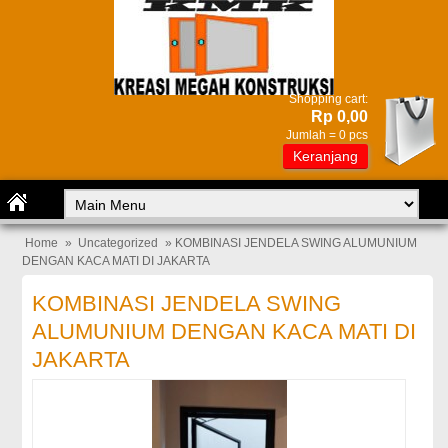
Shopping cart:
Rp 0,00
Jumlah =
0
pcs
Keranjang
Home
»
Uncategorized
» KOMBINASI JENDELA SWING ALUMUNIUM
DENGAN KACA MATI DI JAKARTA
KOMBINASI JENDELA SWING
ALUMUNIUM DENGAN KACA MATI DI
JAKARTA