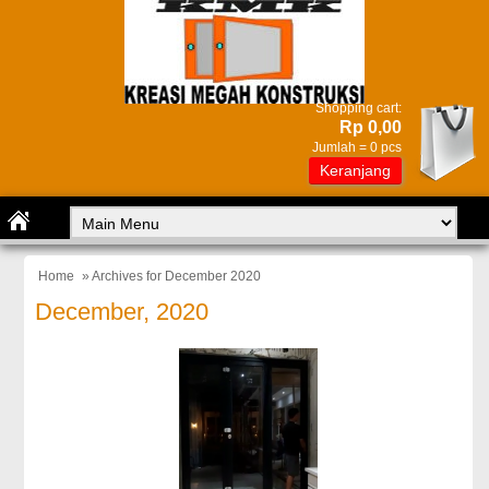
Shopping cart:
Rp 0,00
Jumlah =
0
pcs
Keranjang
Home
» Archives for December 2020
December, 2020