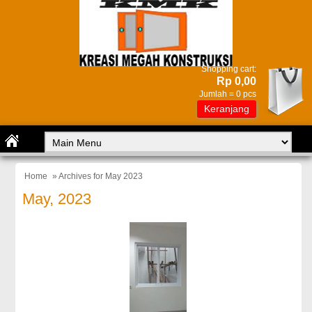
Shopping cart:
Rp 0,00
Jumlah =
0
pcs
Keranjang
Home
» Archives for May 2023
May, 2023