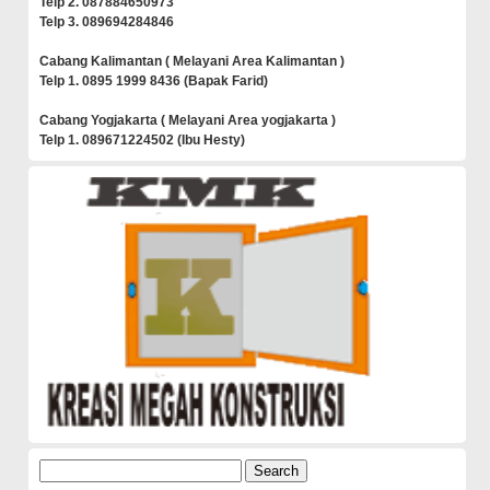
Telp 2. 087884650973
Telp 3. 089694284846
Cabang Kalimantan ( Melayani Area Kalimantan )
Telp 1. 0895 1999 8436 (Bapak Farid)
Cabang Yogjakarta ( Melayani Area yogjakarta )
Telp 1. 089671224502 (Ibu Hesty)
Search
for: