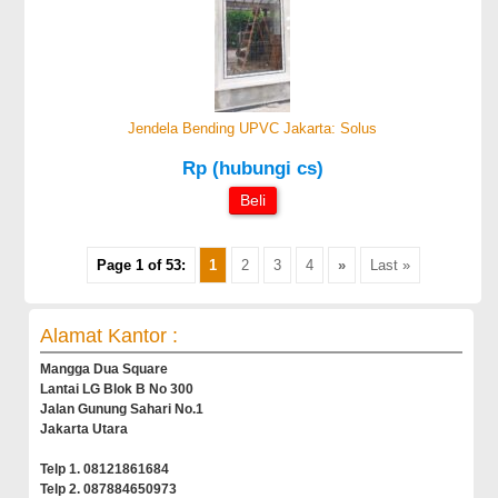
Jendela Bending UPVC Jakarta: Solus
Rp (hubungi cs)
Beli
Page 1 of 53:
1
2
3
4
»
Last »
Alamat Kantor :
Mangga Dua Square
Lantai LG Blok B No 300
Jalan Gunung Sahari No.1
Jakarta Utara
Telp 1. 08121861684
Telp 2. 087884650973