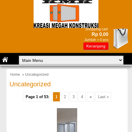
Shopping cart:
Rp 0,00
Jumlah =
0
pcs
Keranjang
Home
» Uncategorized
Uncategorized
Page 1 of 53:
1
2
3
4
»
Last »