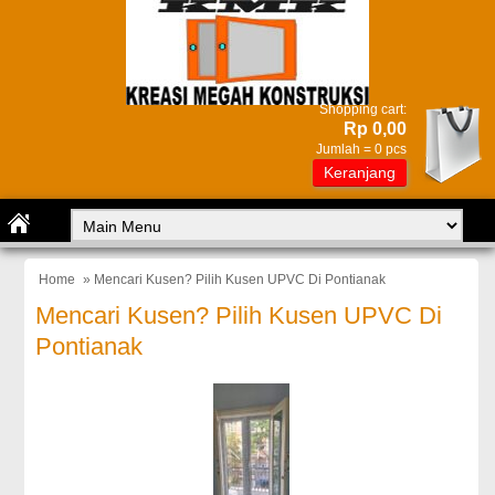
Shopping cart:
Rp 0,00
Jumlah =
0
pcs
Keranjang
Home
» Mencari Kusen? Pilih Kusen UPVC Di Pontianak
Mencari Kusen? Pilih Kusen UPVC Di
Pontianak