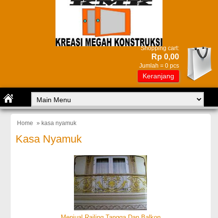
Shopping cart:
Rp 0,00
Jumlah =
0
pcs
Keranjang
Home
» kasa nyamuk
Kasa Nyamuk
Menjual Railing Tangga Dan Balkon