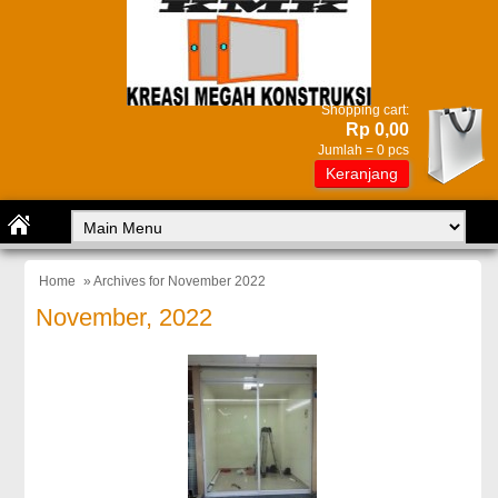
Shopping cart:
Rp 0,00
Jumlah =
0
pcs
Keranjang
Home
» Archives for November 2022
November, 2022