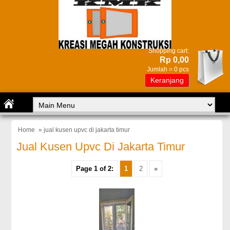
Shopping cart:
Rp 0,00
Jumlah =
0
pcs
Keranjang
Home
» jual kusen upvc di jakarta timur
Jual Kusen Upvc Di Jakarta Timur
Page 1 of 2:
1
2
»