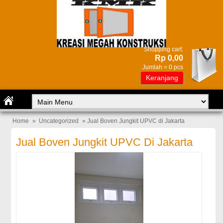
Shopping cart:
Rp 0,00
Jumlah =
0
pcs
Keranjang
Home
»
Uncategorized
» Jual Boven Jungkit UPVC di Jakarta
Jual Boven Jungkit UPVC Di Jakarta