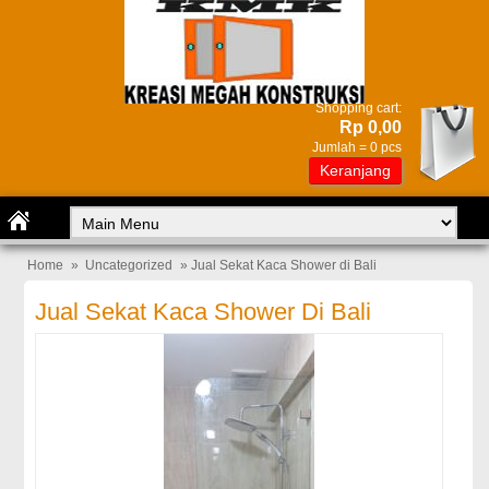
Shopping cart:
Rp 0,00
Jumlah =
0
pcs
Keranjang
Home
»
Uncategorized
» Jual Sekat Kaca Shower di Bali
Jual Sekat Kaca Shower Di Bali