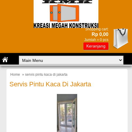
Shopping cart:
Rp 0,00
Jumlah =
0
pcs
Keranjang
Home
» servis pintu kaca di jakarta
Servis Pintu Kaca Di Jakarta