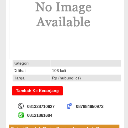
Kategori
Di lihat
106 kali
Harga
Rp (hubungi cs)
081328710627
087884650973
08121861684