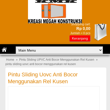
Shopping cart:
Rp 0,00
Jumlah =
0
pcs
Keranjang
Home
»
Pintu Sliding UPVC Anti Bocor Menggunakan Rel Kusen
»
pintu sliding uovc anti bocor menggunakan rel kusen
Pintu Sliding Uovc Anti Bocor
Menggunakan Rel Kusen