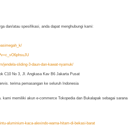
arga dan/atau spesifikasi, anda dapat menghubungi kami:
reasimegah_k/
h?v=c_vO6phsuJU
/jendela-sliding-3-daun-dan-kawat-nyamuk/
ok C10 No 3, Jl. Angkasa Kav B6 Jakarta Pusat
ervis. terima pemasangan ke seluruh Indonesia
. kami memiliki akun e-commerce Tokopedia dan Bukalapak sebagai sarana
ntu-aluminium-kaca-alexindo-warna-hitam-di-bekasi-barat