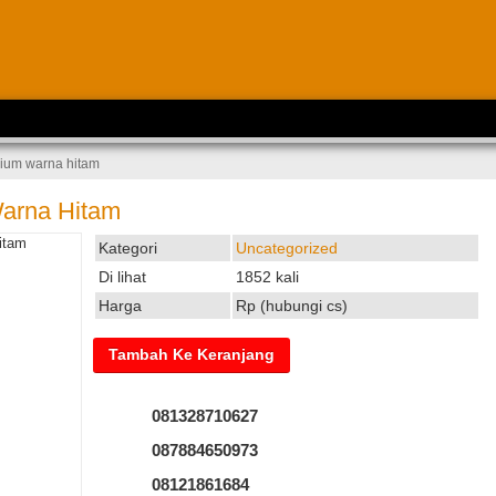
nium warna hitam
Warna Hitam
Kategori
Uncategorized
Di lihat
1852 kali
Harga
Rp (hubungi cs)
081328710627
087884650973
08121861684