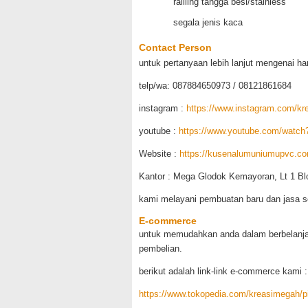
railling tangga besi/stainless
segala jenis kaca
Contact Person
untuk pertanyaan lebih lanjut mengenai h
telp/wa: 087884650973 / 08121861684
instagram :
https://www.instagram.com/k
youtube :
https://www.youtube.com/watc
Website :
https://kusenalumuniumupvc.com
Kantor : Mega Glodok Kemayoran, Lt 1 Bl
kami melayani pembuatan baru dan jasa s
E-commerce
untuk memudahkan anda dalam berbelanja
pembelian.
berikut adalah link-link e-commerce kami :
https://www.tokopedia.com/kreasimegah/pi