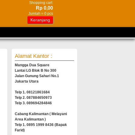
Shopping cart:
Rp 0,00
Jumlah =
0
pcs
Keranjang
Alamat Kantor :
Mangga Dua Square
Lantai LG Blok B No 300
Jalan Gunung Sahari No.1
Jakarta Utara
Telp 1. 08121861684
Telp 2. 087884650973
Telp 3. 089694284846
Cabang Kalimantan ( Melayani
Area Kalimantan )
Telp 1. 0895 1999 8436 (Bapak
Farid)