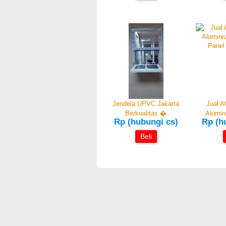
Jendela UPVC Jakarta
Jual A
Berkualitas �
Alumi
Rp (hubungi cs)
Rp (h
Beli