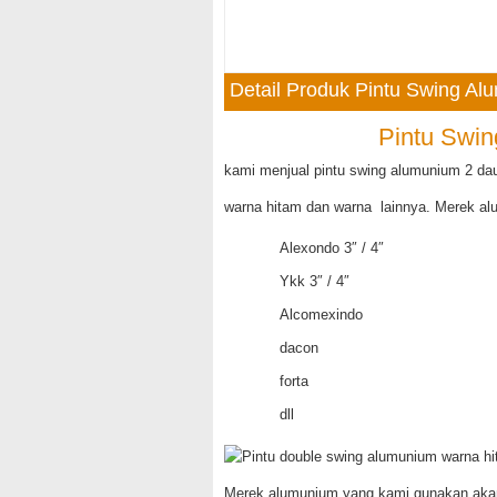
Detail Produk Pintu Swing A
Pintu Swi
kami menjual pintu swing alumunium 2 da
warna hitam dan warna lainnya. Merek alu
Alexondo 3″ / 4″
Ykk 3″ / 4″
Alcomexindo
dacon
forta
dll
Merek alumunium yang kami gunakan akan 