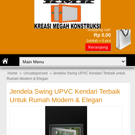
Shopping cart:
Rp 0,00
Jumlah =
0
pcs
Keranjang
Home
»
Uncategorized
» Jendela Swing UPVC Kendari Terbaik untuk
Rumah Modern & Elegan
Jendela Swing UPVC Kendari Terbaik
Untuk Rumah Modern & Elegan