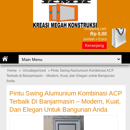
Shopping cart:
Rp 0,00
Jumlah =
0
pcs
Keranjang
Home
»
Uncategorized
» Pintu Swing Alumunium Kombinasi ACP
Terbaik di Banjarmasin – Modern, Kuat, dan Elegan untuk Bangunan
Anda
Pintu Swing Alumunium Kombinasi ACP
Terbaik Di Banjarmasin – Modern, Kuat,
Dan Elegan Untuk Bangunan Anda