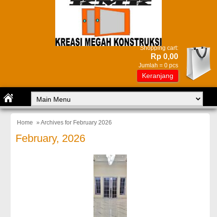
Shopping cart:
Rp 0,00
Jumlah =
0
pcs
Keranjang
Home
» Archives for February 2026
February, 2026