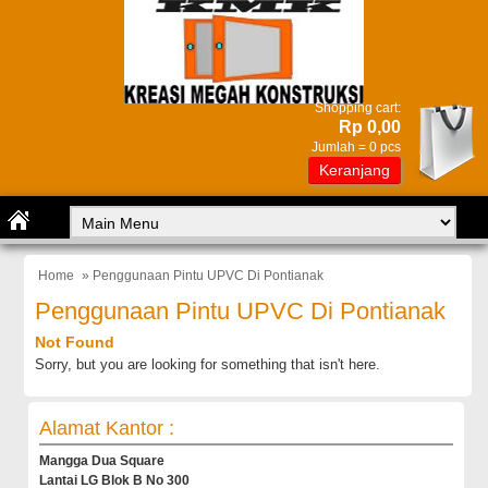
Shopping cart:
Rp 0,00
Jumlah =
0
pcs
Keranjang
Home
» Penggunaan Pintu UPVC Di Pontianak
Penggunaan Pintu UPVC Di Pontianak
Not Found
Sorry, but you are looking for something that isn't here.
Alamat Kantor :
Mangga Dua Square
Lantai LG Blok B No 300