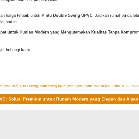
an harga terbaik untuk
Pintu Double Swing UPVC
. Jadikan rumah Anda leb
i hari ini.
epat untuk Hunian Modern yang Mengutamakan Kualitas Tanpa Komprom
njut hubungi kami
um
,
pintu lipat
,
Pintu sliding
,
pintu sliding upvc
,
pintu upvc
,
pintu upvc depok
,
Pintu UPVC Jaka
UPVC: Solusi Premium untuk Rumah Modern yang Elegan dan Aman