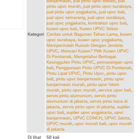
banjarmasin
,
jual pintu upvc bekasi
,
jual
pintu upvc murah
,
jual pintu upvc surabaya
,
jual pintu upvc yogjakarta
,
jual upvc bali
,
jual upvc semarang
,
jual upvc surabaya
,
jual upvc yogjakarta
,
kontraktor upvc bali
,
kusen upvc bali
,
Kusen UPVC Solusi
Kategori
Cerdas untuk Bagunan Tahan Lama
,
kusen
upvc surabaya
,
kusen upvc yogjakarta
,
Memperindah Rumah Dengan Jendela
UPVC
,
Mencari Kusen? Pilih Kusen UPVC
Di Pontianak
,
Mengetahui Berbagai
Keunggulan Pintu UPVC
,
pemasangan upvc
bali
,
Penggunaan Pintu UPVC Di Pontianak
,
Pintu Lipat UPVC
,
Pintu Upvc
,
pintu upvc
bali
,
pintu upvc banjarmasin
,
pintu upvc
banjarmasin murah
,
pintu upvc hitam
murah
,
pintu upvc murah
,
service upvc bali
,
servis pintu alumunium
,
servis pintu
alumunium di jakarta
,
servis pintu kaca di
jakarta
,
servis pintu upvc di jakarta
,
suplier
upvc bali
,
suplier upvc yogjakarta
,
upvc
banjarmasin
,
UPVC CONCH
,
UPVC Jakrta
,
UPVC murah
,
upvc murah bali
,
upvc murah
di jakarta
Di lihat
58 kali