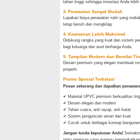
tahan tinggi sehingga investasi Anda lebih 
3. Perawatan Sangat Mudah
Lupakan biaya perawatan rutin yang maha
tetap bersih dan mengkilap.
4. Keamanan Lebih Maksimal
Didukung rangka yang kuat dan sistem pe
bagi keluarga dan aset berharga Anda.
5. Tampilan Modern dan Bernilai Ti
Desain premium yang elegan membuat rumah 
properti.
Promo Spesial Terbatas!
Pesan sekarang dan dapatkan penawara
✔ Material UPVC premium berkualitas ting
✔ Desain elegan dan modern
✔ Tahan cuaca, anti rayap, anti karat
✔ Sistem penguncian aman dan kuat
✔ Cocok untuk berbagai konsep banguna
Jangan tunda keputusan Anda!
Semakin 
pintu premium yang mampu meningkatkan ta