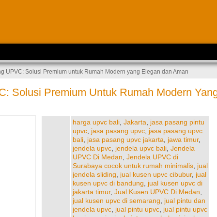
ng UPVC: Solusi Premium untuk Rumah Modern yang Elegan dan Aman
C: Solusi Premium Untuk Rumah Modern Yan
harga upvc bali
,
Jakarta
,
jasa pasang pintu
upvc
,
jasa pasang upvc
,
jasa pasang upvc
bali
,
jasa pasang upvc jakarta
,
jawa timur
,
jendela upvc
,
jendela upvc bali
,
Jendela
UPVC Di Medan
,
Jendela UPVC di
Surabaya cocok untuk rumah minimalis
,
jual
jendela sliding
,
jual kusen upvc cibubur
,
jual
kusen upvc di bandung
,
jual kusen upvc di
jakarta timur
,
Jual Kusen UPVC Di Medan
,
jual kusen upvc di semarang
,
jual pintu dan
jendela upvc
,
jual pintu upvc
,
jual pintu upvc