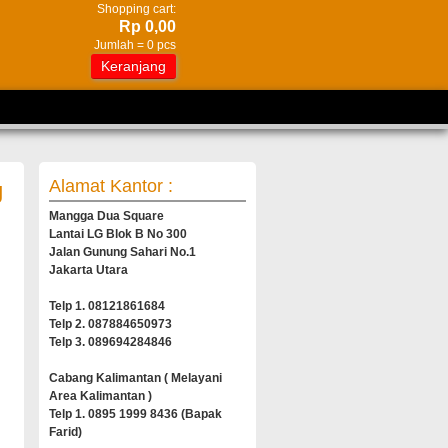
Shopping cart:
Rp 0,00
Jumlah =
0
pcs
Keranjang
Alamat Kantor :
g
Mangga Dua Square
Lantai LG Blok B No 300
Jalan Gunung Sahari No.1
Jakarta Utara
Telp 1. 08121861684
Telp 2. 087884650973
Telp 3. 089694284846
Cabang Kalimantan ( Melayani
Area Kalimantan )
Telp 1. 0895 1999 8436 (Bapak
Farid)