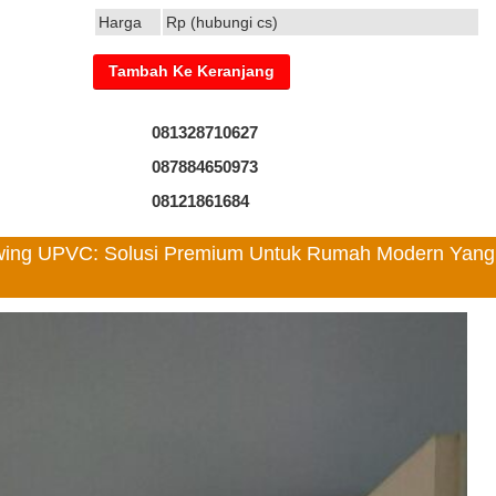
Harga
Rp (hubungi cs)
081328710627
087884650973
08121861684
 Swing UPVC: Solusi Premium Untuk Rumah Modern Yang