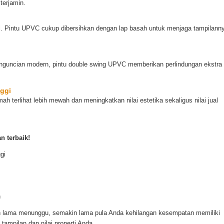
terjamin.
l. Pintu UPVC cukup dibersihkan dengan lap basah untuk menjaga tampilann
nguncian modern, pintu double swing UPVC memberikan perlindungan ekstra
nggi
terlihat lebih mewah dan meningkatkan nilai estetika sekaligus nilai jual
n terbaik!
gi
n
lama menunggu, semakin lama pula Anda kehilangan kesempatan memiliki
mpilan dan nilai properti Anda.