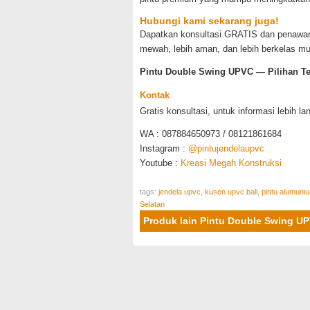
Hubungi kami sekarang juga!
Dapatkan konsultasi GRATIS dan penawar
mewah, lebih aman, dan lebih berkelas mula
Pintu Double Swing UPVC — Pilihan T
Kontak
Gratis konsultasi, untuk informasi lebih la
WA : 087884650973 / 08121861684
Instagram :
@pintujendelaupvc
Youtube :
Kreasi Megah Konstruksi
tags:
jendela upvc
,
kusen upvc bali
,
pintu alumuni
Selatan
Produk lain Pintu Double Swing 