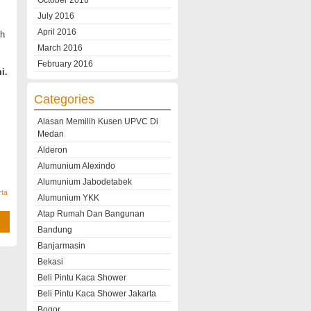
October 2016
July 2016
April 2016
ih
March 2016
February 2016
i.
Categories
Alasan Memilih Kusen UPVC Di
Medan
Alderon
Alumunium Alexindo
Alumunium Jabodetabek
rta
Alumunium YKK
Atap Rumah Dan Bangunan
Bandung
Banjarmasin
Bekasi
Beli Pintu Kaca Shower
Beli Pintu Kaca Shower Jakarta
Bogor