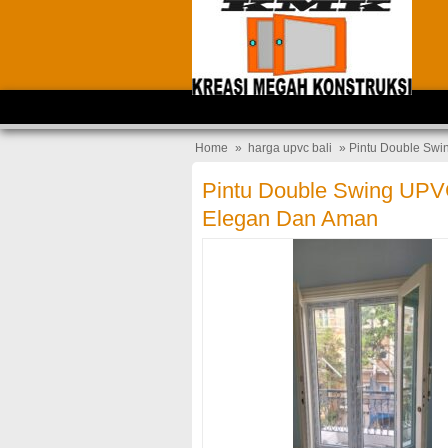
Home
»
harga upvc bali
» Pintu Double Swi
Pintu Double Swing UPV
Elegan Dan Aman