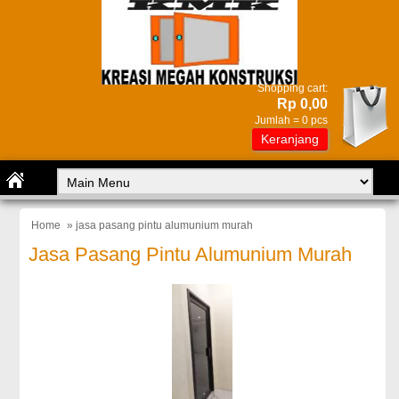
Shopping cart:
Rp 0,00
Jumlah =
0
pcs
Keranjang
Home
» jasa pasang pintu alumunium murah
Jasa Pasang Pintu Alumunium Murah