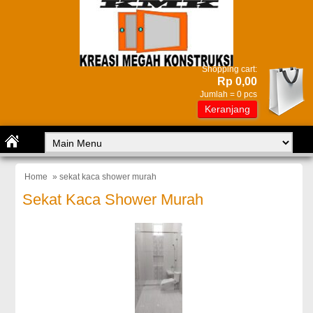
Shopping cart:
Rp 0,00
Jumlah =
0
pcs
Keranjang
Home
» sekat kaca shower murah
Sekat Kaca Shower Murah