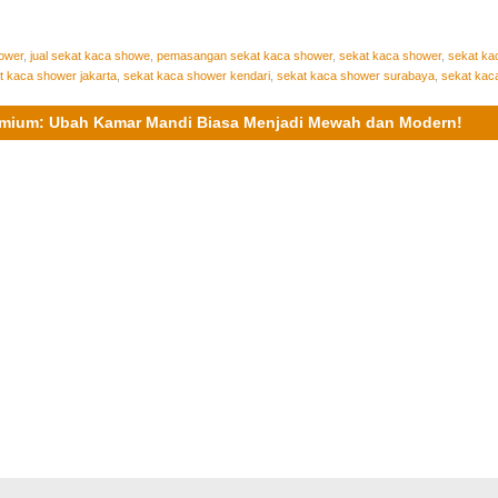
ower
,
jual sekat kaca showe
,
pemasangan sekat kaca shower
,
sekat kaca shower
,
sekat ka
t kaca shower jakarta
,
sekat kaca shower kendari
,
sekat kaca shower surabaya
,
sekat kac
remium: Ubah Kamar Mandi Biasa Menjadi Mewah dan Modern!