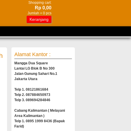
Shopping cart:
Rp 0,00
Jumlah =
0
pcs
Keranjang
Alamat Kantor :
h
Mangga Dua Square
Lantai LG Blok B No 300
Jalan Gunung Sahari No.1
Jakarta Utara
Telp 1. 08121861684
Telp 2. 087884650973
Telp 3. 089694284846
Cabang Kalimantan ( Melayani
Area Kalimantan )
Telp 1. 0895 1999 8436 (Bapak
Farid)