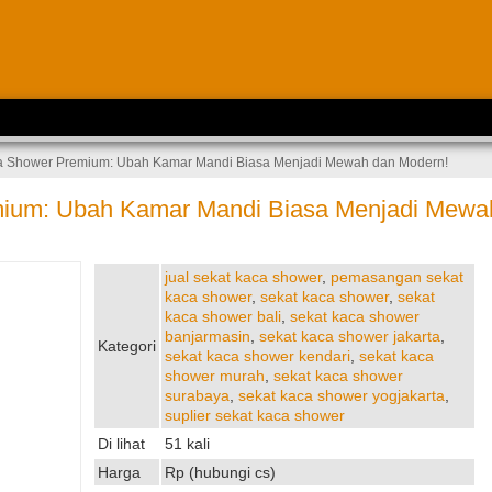
a Shower Premium: Ubah Kamar Mandi Biasa Menjadi Mewah dan Modern!
ium: Ubah Kamar Mandi Biasa Menjadi Mewa
jual sekat kaca shower
,
pemasangan sekat
kaca shower
,
sekat kaca shower
,
sekat
kaca shower bali
,
sekat kaca shower
banjarmasin
,
sekat kaca shower jakarta
,
Kategori
sekat kaca shower kendari
,
sekat kaca
shower murah
,
sekat kaca shower
surabaya
,
sekat kaca shower yogjakarta
,
suplier sekat kaca shower
Di lihat
51 kali
Harga
Rp (hubungi cs)