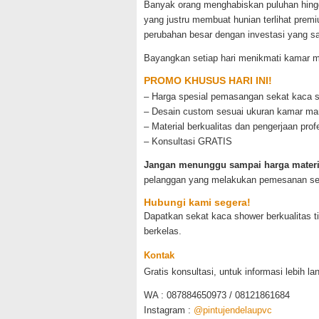
Banyak orang menghabiskan puluhan hingga
yang justru membuat hunian terlihat pre
perubahan besar dengan investasi yang s
Bayangkan setiap hari menikmati kamar ma
PROMO KHUSUS HARI INI!
– Harga spesial pemasangan sekat kaca 
– Desain custom sesuai ukuran kamar ma
– Material berkualitas dan pengerjaan prof
– Konsultasi GRATIS
Jangan menunggu sampai harga materia
pelanggan yang melakukan pemesanan se
Hubungi kami segera!
Dapatkan sekat kaca shower berkualitas t
berkelas.
Kontak
Gratis konsultasi, untuk informasi lebih la
WA : 087884650973 / 08121861684
Instagram :
@pintujendelaupvc