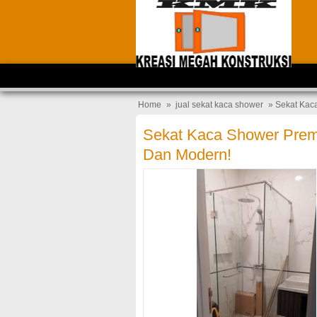
Home
»
jual sekat kaca shower
» Sekat Kac
Sekat Kaca Shower Prem
Dan Modern!