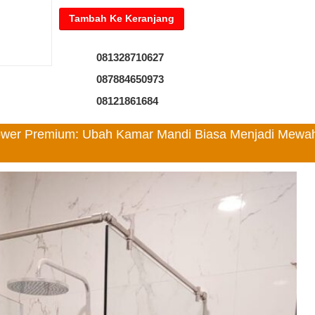
081328710627
087884650973
08121861684
hower Premium: Ubah Kamar Mandi Biasa Menjadi Mewa