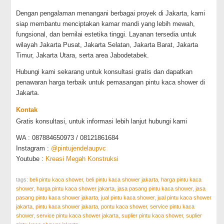
Dengan pengalaman menangani berbagai proyek di Jakarta, kami
siap membantu menciptakan kamar mandi yang lebih mewah,
fungsional, dan bernilai estetika tinggi. Layanan tersedia untuk
wilayah Jakarta Pusat, Jakarta Selatan, Jakarta Barat, Jakarta
Timur, Jakarta Utara, serta area Jabodetabek.
Hubungi kami sekarang untuk konsultasi gratis dan dapatkan
penawaran harga terbaik untuk pemasangan pintu kaca shower di
Jakarta.
Kontak
Gratis konsultasi, untuk informasi lebih lanjut hubungi kami
WA : 087884650973 / 08121861684
Instagram :
@pintujendelaupvc
Youtube :
Kreasi Megah Konstruksi
tags:
beli pintu kaca shower
,
beli pintu kaca shower jakarta
,
harga pintu kaca
shower
,
harga pintu kaca shower jakarta
,
jasa pasang pintu kaca shower
,
jasa
pasang pintu kaca shower jakarta
,
jual pintu kaca shower
,
jual pintu kaca shower
jakarta
,
pintu kaca shower jakarta
,
pontu kaca shower
,
service pintu kaca
shower
,
service pintu kaca shower jakarta
,
suplier pintu kaca shower
,
suplier