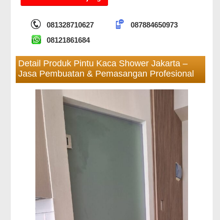
081328710627
087884650973
08121861684
Detail Produk Pintu Kaca Shower Jakarta –
Jasa Pembuatan & Pemasangan Profesional