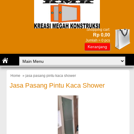
Shopping cart:
Rp 0,00
Jumlah =
0
pcs
Keranjang
Home
» jasa pasang pintu kaca shower
Jasa Pasang Pintu Kaca Shower