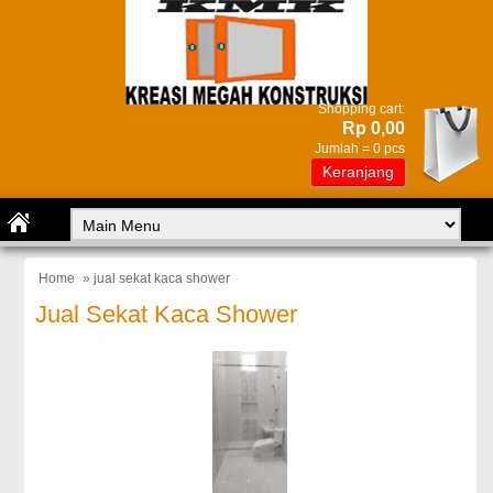
Shopping cart:
Rp 0,00
Jumlah =
0
pcs
Keranjang
Home
» jual sekat kaca shower
Jual Sekat Kaca Shower