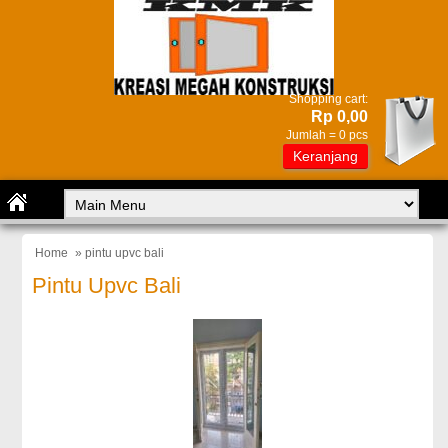
Shopping cart:
Rp 0,00
Jumlah =
0
pcs
Keranjang
Home
» pintu upvc bali
Pintu Upvc Bali