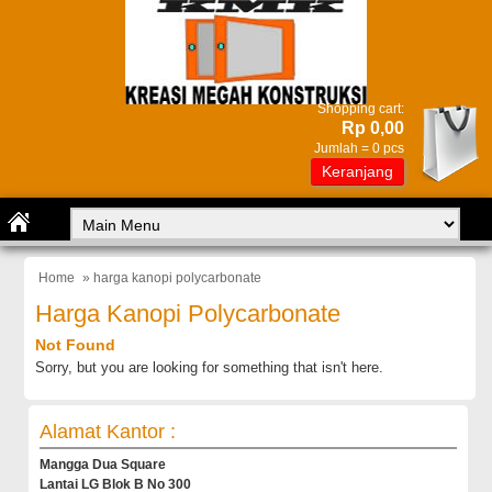
Shopping cart:
Rp 0,00
Jumlah =
0
pcs
Keranjang
Home
» harga kanopi polycarbonate
Harga Kanopi Polycarbonate
Not Found
Sorry, but you are looking for something that isn't here.
Alamat Kantor :
Mangga Dua Square
Lantai LG Blok B No 300