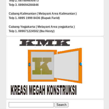
Telp 2. 087884650973
Telp 3. 089694284846
Cabang Kalimantan ( Melayani Area Kalimantan )
Telp 1. 0895 1999 8436 (Bapak Farid)
Cabang Yogjakarta ( Melayani Area yogjakarta )
Telp 1. 089671224502 (Ibu Hesty)
Search
for: