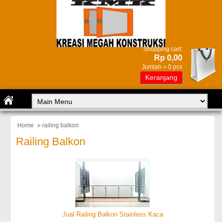
Shopping cart:
Rp 0,00
Jumlah =
0
pcs
Keranjang
Home
» railing balkon
Railing Balkon
Jual Railing Balkon Stainless Kaca