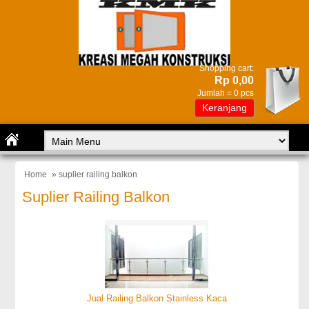
Shopping cart:
Rp 0,00
Jumlah =
0
pcs
Keranjang
Home
» suplier railing balkon
Suplier Railing Balkon
Jual Railing Balkon Stainless Kaca