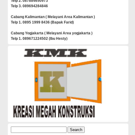
Telp 2. 087884650973
Telp 3. 089694284846
Cabang Kalimantan ( Melayani Area Kalimantan )
Telp 1. 0895 1999 8436 (Bapak Farid)
Cabang Yogjakarta ( Melayani Area yogjakarta )
Telp 1. 089671224502 (Ibu Hesty)
Search
for: