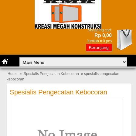
Shopping cart:
Rp 0,00
Jumlah =
0
pcs
Keranjang
Home
»
Spesialis Pengecatan Kebocoran
» spesialis pengecatan
kebocoran
Spesialis Pengecatan Kebocoran