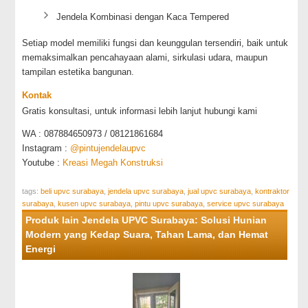
Jendela Kombinasi dengan Kaca Tempered
Setiap model memiliki fungsi dan keunggulan tersendiri, baik untuk
memaksimalkan pencahayaan alami, sirkulasi udara, maupun
tampilan estetika bangunan.
Kontak
Gratis konsultasi, untuk informasi lebih lanjut hubungi kami
WA : 087884650973 / 08121861684
Instagram :
@pintujendelaupvc
Youtube :
Kreasi Megah Konstruksi
tags:
beli upvc surabaya
,
jendela upvc surabaya
,
jual upvc surabaya
,
kontraktor
surabaya
,
kusen upvc surabaya
,
pintu upvc surabaya
,
service upvc surabaya
Produk lain Jendela UPVC Surabaya: Solusi Hunian
Modern yang Kedap Suara, Tahan Lama, dan Hemat
Energi