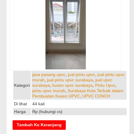
jasa pasang upvc
,
jual pintu upvc
,
jual pintu upvc
murah
,
jual pintu upvc surabaya
,
jual upvc
Kategori
surabaya
,
kusen upvc surabaya
,
Pintu Upvc
,
pintu upvc murah
,
Surabaya Kota Terbaik dalam
Pembuatan Kusen UPVC
,
UPVC CONCH
Di lihat
44 kali
Harga
Rp (hubungi cs)