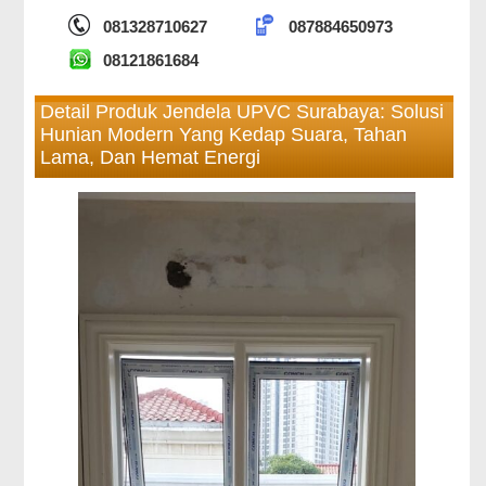
081328710627
087884650973
08121861684
Detail Produk Jendela UPVC Surabaya: Solusi
Hunian Modern Yang Kedap Suara, Tahan
Lama, Dan Hemat Energi