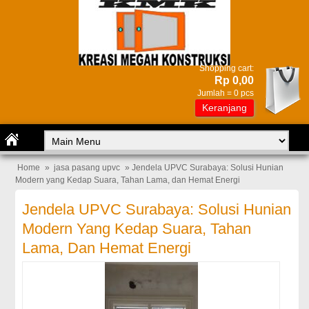
Shopping cart:
Rp 0,00
Jumlah =
0
pcs
Keranjang
Home
»
jasa pasang upvc
» Jendela UPVC Surabaya: Solusi Hunian
Modern yang Kedap Suara, Tahan Lama, dan Hemat Energi
Jendela UPVC Surabaya: Solusi Hunian
Modern Yang Kedap Suara, Tahan
Lama, Dan Hemat Energi