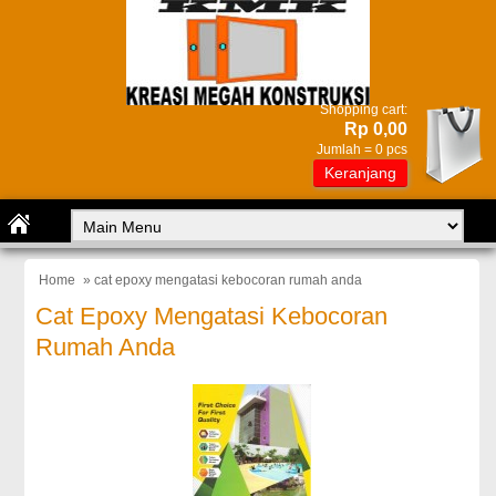
Shopping cart:
Rp 0,00
Jumlah =
0
pcs
Keranjang
Home
» cat epoxy mengatasi kebocoran rumah anda
Cat Epoxy Mengatasi Kebocoran
Rumah Anda