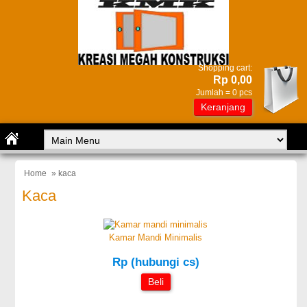
Shopping cart:
Rp 0,00
Jumlah =
0
pcs
Keranjang
Home
» kaca
Kaca
Kamar Mandi Minimalis
Rp (hubungi cs)
Beli