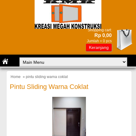
Shopping cart:
Rp 0,00
Jumlah =
0
pcs
Keranjang
Home
» pintu sliding warna coklat
Pintu Sliding Warna Coklat