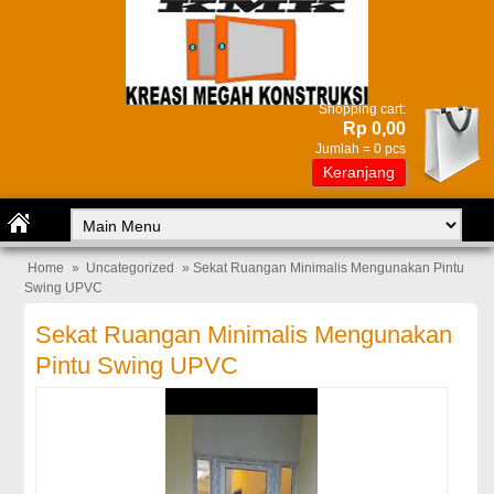
Shopping cart:
Rp 0,00
Jumlah =
0
pcs
Keranjang
Home
»
Uncategorized
» Sekat Ruangan Minimalis Mengunakan Pintu
Swing UPVC
Sekat Ruangan Minimalis Mengunakan
Pintu Swing UPVC