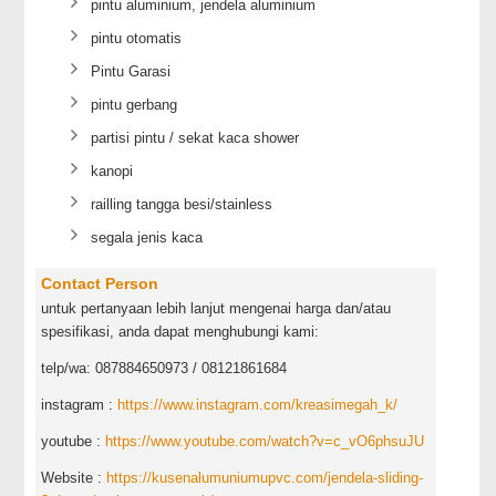
pintu aluminium, jendela aluminium
pintu otomatis
Pintu Garasi
pintu gerbang
partisi pintu / sekat kaca shower
kanopi
railling tangga besi/stainless
segala jenis kaca
Contact Person
untuk pertanyaan lebih lanjut mengenai harga dan/atau
spesifikasi, anda dapat menghubungi kami:
telp/wa: 087884650973 / 08121861684
instagram :
https://www.instagram.com/kreasimegah_k/
youtube :
https://www.youtube.com/watch?v=c_vO6phsuJU
Website :
https://kusenalumuniumupvc.com/jendela-sliding-