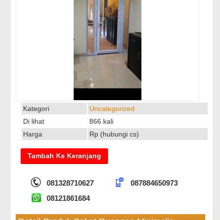
Kategori
Uncategorized
Di lihat
866 kali
Harga
Rp (hubungi cs)
081328710627
087884650973
08121861684