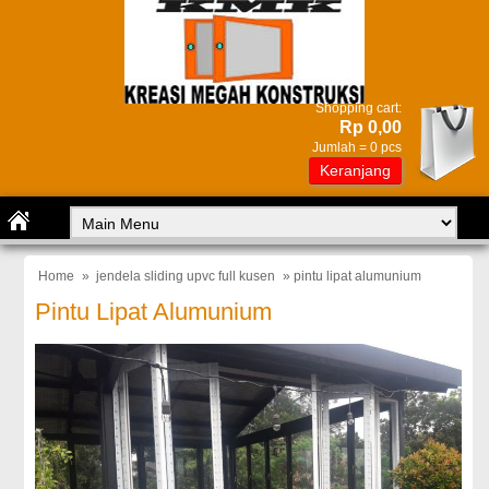
Shopping cart:
Rp 0,00
Jumlah =
0
pcs
Keranjang
Home
»
jendela sliding upvc full kusen
» pintu lipat alumunium
Pintu Lipat Alumunium