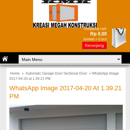
Shopping cart:
Rp 0,00
Jumlah =
0
pcs
Keranjang
Home
»
Automatic Garage Door Sectional Door
» WhatsApp Image
2017-04-20 at 1.39.21 PM
WhatsApp Image 2017-04-20 At 1.39.21
PM