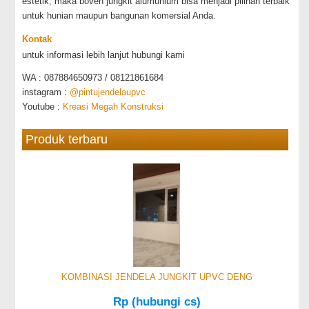
estetik, maka boven jungkit alumunium bisa menjadi pilihan terbaik
untuk hunian maupun bangunan komersial Anda.
Kontak
untuk informasi lebih lanjut hubungi kami
WA : 087884650973 / 08121861684
instagram :
@pintujendelaupvc
Youtube :
Kreasi Megah Konstruksi
Produk terbaru
KOMBINASI JENDELA JUNGKIT UPVC DENG
Rp (hubungi cs)