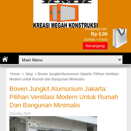
Shopping cart:
Rp 0,00
Jumlah =
0
pcs
Keranjang
Home
»
blog
» Boven Jungkit Alumunium Jakarta: Pilihan Ventilasi
Modern untuk Rumah dan Bangunan Minimalis
Boven Jungkit Alumunium Jakarta:
Pilihan Ventilasi Modern Untuk Rumah
Dan Bangunan Minimalis
21st May 2026