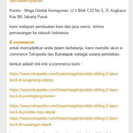
dan-kawat-nyamuk/
Kantor : Mega Glodok Kemayoran, Lt 1 Blok C10 No 3, Jl. Angkasa
Kav B6 Jakarta Pusat
kami melayani pembuatan baru dan jasa servis. terima
pemasangan ke seluruh Indonesia
E-commerce
untuk memudahkan anda dalam berbelanja. kami memiliki akun e-
commerce Tokopedia dan Bukalapak sebagai sarana pembelian.
berikut adalah link-link e-commerce kami :
https://www.tokopedia.com/kreasimegah/jendela-sliding-2-daun-
kecil-di-tangerang-selatan
https://www.tokopedia.com/kreasimegah/jendela-sliding-2-daun-
kecil-di-pandeglang-banten
https://www.tokopedia.com/kreasimegah/jendela-sliding-2-daun-
kecil-di-pondok-mas-depok
https://www.tokopedia.com/kreasimegah/jendela-sliding-2-daun-
kecil-di-sawangan-depok