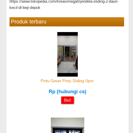
https://www.tokopedia.com/kreasimegah/jendela-sliding-2-daun-
kecil-di-beji-depok
Produk terbaru
Pintu Geser Pintu Sliding Upvc
Rp (hubungi cs)
Beli