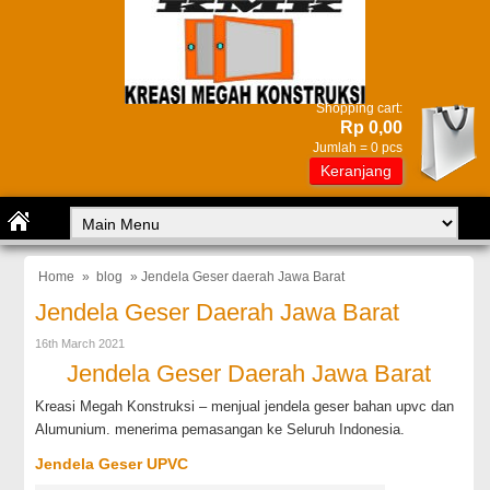
Shopping cart:
Rp 0,00
Jumlah =
0
pcs
Keranjang
Home
»
blog
» Jendela Geser daerah Jawa Barat
Jendela Geser Daerah Jawa Barat
16th March 2021
Jendela Geser Daerah Jawa Barat
Kreasi Megah Konstruksi – menjual jendela geser bahan upvc dan
Alumunium. menerima pemasangan ke Seluruh Indonesia.
Jendela Geser UPVC