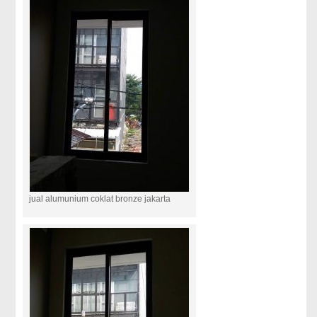
jual alumunium coklat bronze jakarta