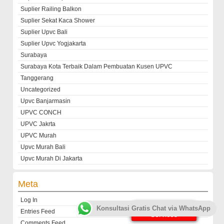
Suplier Railing Balkon
Suplier Sekat Kaca Shower
Suplier Upvc Bali
Suplier Upvc Yogjakarta
Surabaya
Surabaya Kota Terbaik Dalam Pembuatan Kusen UPVC
Tanggerang
Uncategorized
Upvc Banjarmasin
UPVC CONCH
UPVC Jakrta
UPVC Murah
Upvc Murah Bali
Upvc Murah Di Jakarta
Meta
Log In
Customer
Konsultasi Gratis Chat via WhatsApp
Entries Feed
Services
Comments Feed