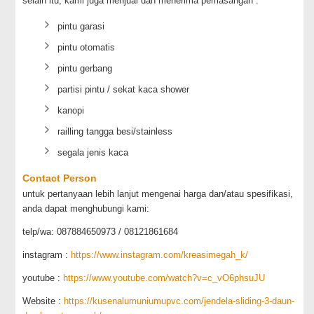
selain itu, kami juga menjual dan menerima pemasangan :
pintu garasi
pintu otomatis
pintu gerbang
partisi pintu / sekat kaca shower
kanopi
railling tangga besi/stainless
segala jenis kaca
Contact Person
untuk pertanyaan lebih lanjut mengenai harga dan/atau spesifikasi,
anda dapat menghubungi kami:
telp/wa: 087884650973 / 08121861684
instagram :
https://www.instagram.com/kreasimegah_k/
youtube :
https://www.youtube.com/watch?v=c_vO6phsuJU
Website :
https://kusenalumuniumupvc.com/jendela-sliding-3-daun-