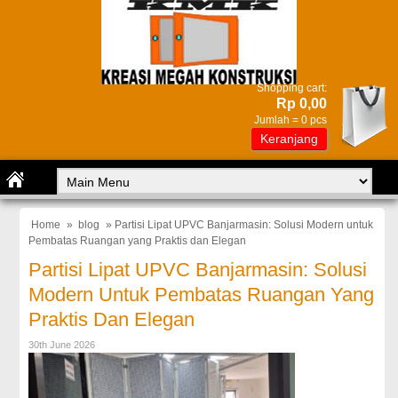
Shopping cart:
Rp 0,00
Jumlah =
0
pcs
Keranjang
Home
»
blog
» Partisi Lipat UPVC Banjarmasin: Solusi Modern untuk
Pembatas Ruangan yang Praktis dan Elegan
Partisi Lipat UPVC Banjarmasin: Solusi
Modern Untuk Pembatas Ruangan Yang
Praktis Dan Elegan
30th June 2026