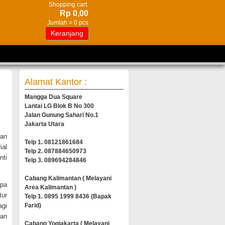
Shopping cart:
Rp 0,00
Jumlah =
0
pcs
Keranjang
Alamat Kantor :
Mangga Dua Square
Lantai LG Blok B No 300
Jalan Gunung Sahari No.1
Jakarta Utara
an
Telp 1. 08121861684
ial
Telp 2. 087884650973
nti
Telp 3. 089694284846
Cabang Kalimantan ( Melayani
npa
Area Kalimantan )
tur
Telp 1. 0895 1999 8436 (Bapak
agi
Farid)
han
Cabang Yogjakarta ( Melayani