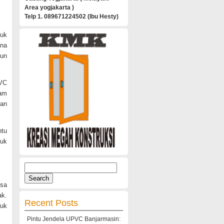
Area yogjakarta )
Telp 1. 089671224502 (Ibu Hesty)
tuk
rna
pun
PVC
ram
han
ntu
tuk
Search
for:
asa
ak.
Recent Posts
duk
Pintu Jendela UPVC Banjarmasin: