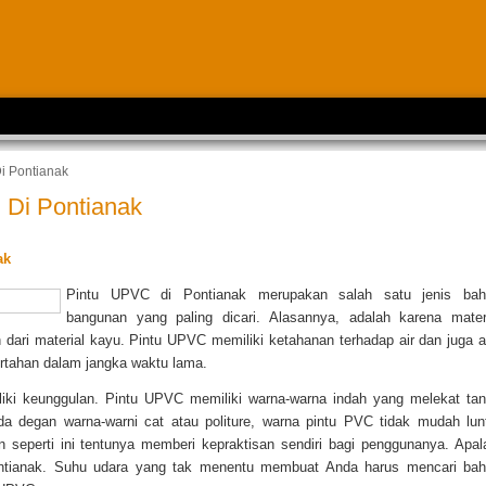
i Pontianak
Di Pontianak
ak
Pintu UPVC di Pontianak merupakan salah satu jenis bah
bangunan yang paling dicari. Alasannya, adalah karena mater
dari material kayu. Pintu UPVC memiliki ketahanan terhadap air dan juga a
rtahan dalam jangka waktu lama.
liki keunggulan. Pintu UPVC memiliki warna-warna indah yang melekat ta
da degan warna-warni cat atau politure, warna pintu PVC tidak mudah lun
 seperti ini tentunya memberi kepraktisan sendiri bagi penggunanya. Apal
ontianak. Suhu udara yang tak menentu membuat Anda harus mencari ba