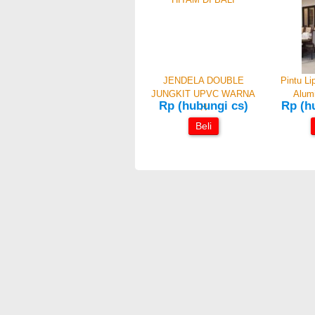
JENDELA DOUBLE
Pintu L
JUNGKIT UPVC WARNA
Alum
Rp (hubungi cs)
Rp (h
H
Beli