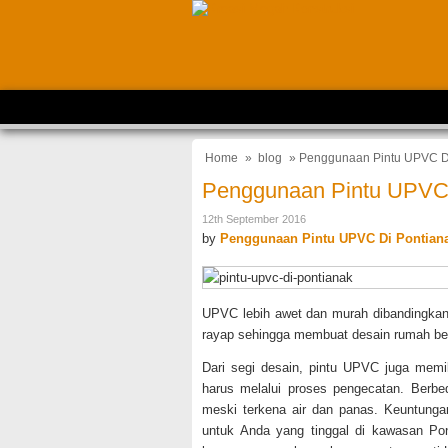
Home
»
blog
» Penggunaan Pintu UPVC D
Penggunaan Pintu UPVC 
12th September 2016
by
Penggunaan
Pintu UPVC Di Pontian
UPVC lebih awet dan murah dibandingkan 
rayap sehingga membuat desain rumah be
Dari segi desain, pintu UPVC juga memi
harus melalui proses pengecatan. Berbe
meski terkena air dan panas. Keuntungan
untuk Anda yang tinggal di kawasan P