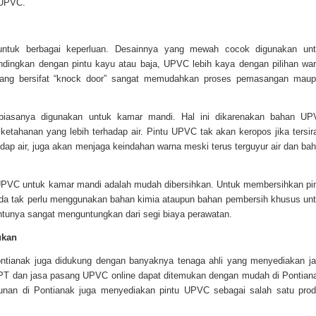
 UPVC.
ntuk berbagai keperluan. Desainnya yang mewah cocok digunakan un
ndingkan dengan pintu kayu atau baja, UPVC lebih kaya dengan pilihan wa
 yang bersifat “knock door” sangat memudahkan proses pemasangan mau
biasanya digunakan untuk kamar mandi. Hal ini dikarenakan bahan U
ki ketahanan yang lebih terhadap air. Pintu UPVC tak akan keropos jika tersi
ap air, juga akan menjaga keindahan warna meski terus terguyur air dan ba
 UPVC untuk kamar mandi adalah mudah dibersihkan. Untuk membersihkan pi
da tak perlu menggunakan bahan kimia ataupun bahan pembersih khusus un
entunya sangat menguntungkan dari segi biaya perawatan.
ukan
ontianak juga didukung dengan banyaknya tenaga ahli yang menyediakan j
PT dan jasa pasang UPVC online dapat ditemukan dengan mudah di Pontian
unan di Pontianak juga menyediakan pintu UPVC sebagai salah satu pro