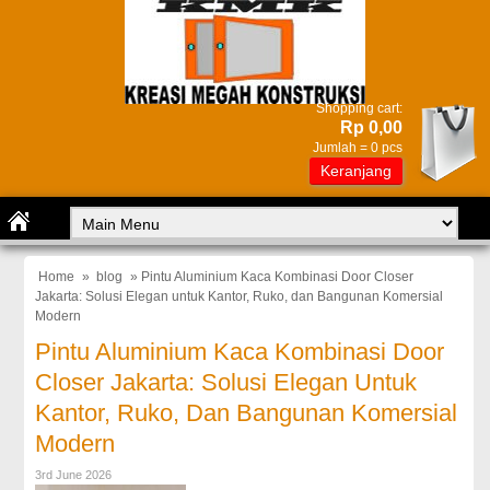
Shopping cart:
Rp 0,00
Jumlah =
0
pcs
Keranjang
Home
»
blog
» Pintu Aluminium Kaca Kombinasi Door Closer
Jakarta: Solusi Elegan untuk Kantor, Ruko, dan Bangunan Komersial
Modern
Pintu Aluminium Kaca Kombinasi Door
Closer Jakarta: Solusi Elegan Untuk
Kantor, Ruko, Dan Bangunan Komersial
Modern
3rd June 2026