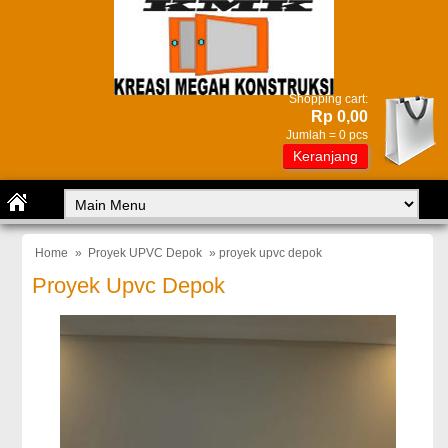
Shopping cart:
Rp 0,00
Jumlah =
0
pcs
Keranjang
Home
»
Proyek UPVC Depok
» proyek upvc depok
Proyek Upvc Depok