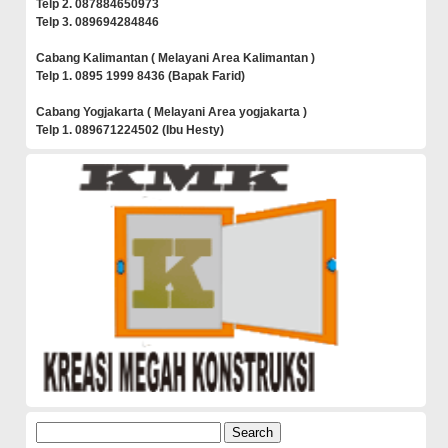
Telp 2. 087884650973
Telp 3. 089694284846
Cabang Kalimantan ( Melayani Area Kalimantan )
Telp 1. 0895 1999 8436 (Bapak Farid)
Cabang Yogjakarta ( Melayani Area yogjakarta )
Telp 1. 089671224502 (Ibu Hesty)
Search