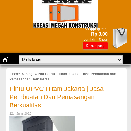
Shopping cart:
Rp 0,00
Jumlah =
0
pcs
Keranjang
Home
»
blog
» Pintu UPVC Hitam Jakarta | Jasa Pembuatan dan
Pemasangan Berkualitas
Pintu UPVC Hitam Jakarta | Jasa
Pembuatan Dan Pemasangan
Berkualitas
12th June 2026