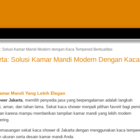
: Solusi Kamar Mandi Modern dengan Kaca Tempered Berkualitas
rta: Solusi Kamar Mandi Modern Dengan Kaca
Kamar Mandi Yang Lebih Elegan
ower Jakarta
, memilih penyedia jasa yang berpengalaman adalah langkah
, aman, dan tahan lama. Sekat kaca shower menjadi pilihan favorit bagi pemi
oran karena mampu memberikan tampilan kamar mandi yang lebih modern
ering.
emasangan sekat kaca shower di Jakarta dengan menggunakan kaca temper
n ukuran serta desain kamar mandi Anda.