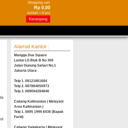
Shopping cart:
Rp 0,00
Jumlah =
0
pcs
Keranjang
Alamat Kantor :
Mangga Dua Square
Lantai LG Blok B No 300
Jalan Gunung Sahari No.1
Jakarta Utara
Telp 1. 08121861684
Telp 2. 087884650973
Telp 3. 089694284846
lik
Cabang Kalimantan ( Melayani
Area Kalimantan )
Telp 1. 0895 1999 8436 (Bapak
Farid)
ed
Cabang Yogjakarta ( Melayani