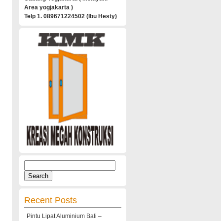
Area yogjakarta )
Telp 1. 089671224502 (Ibu Hesty)
Search
for:
Recent Posts
Pintu Lipat Aluminium Bali –