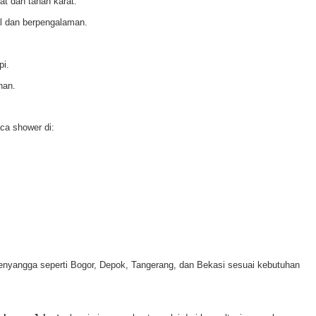
at dan tahan karat.
al dan berpengalaman.
pi.
nan.
ca shower di:
penyangga seperti Bogor, Depok, Tangerang, dan Bekasi sesuai kebutuhan