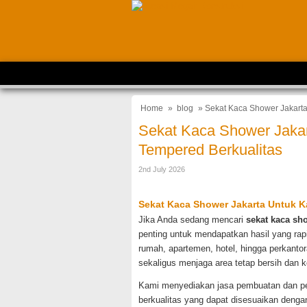
Home
»
blog
» Sekat Kaca Shower Jakarta
Sekat Kaca Shower Jaka
Tempered Berkualitas
2nd July 2026
Sekat Kaca Shower Jakarta Untuk 
Jika Anda sedang mencari
sekat kaca sh
penting untuk mendapatkan hasil yang rapi
rumah, apartemen, hotel, hingga perkant
sekaligus menjaga area tetap bersih dan k
Kami menyediakan jasa pembuatan dan p
berkualitas yang dapat disesuaikan denga