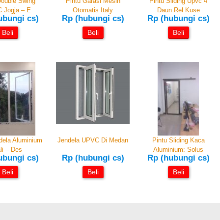
Double Swing
Pintu Garasi Mesin
Pintu Sliding Upvc 4
 Jogja – E
Otomatis Italy
Daun Rel Kuse
ubungi cs)
Rp (hubungi cs)
Rp (hubungi cs)
Beli
Beli
Beli
dela Aluminium
Jendela UPVC Di Medan
Pintu Sliding Kaca
li – Des
Aluminium: Solus
ubungi cs)
Rp (hubungi cs)
Rp (hubungi cs)
Beli
Beli
Beli