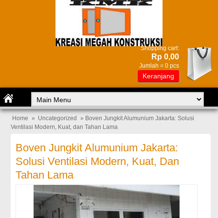
Shopping cart:
Rp 0,00
Jumlah =
0
pcs
Keranjang
Home
»
Uncategorized
» Boven Jungkit Alumunium Jakarta: Solusi
Ventilasi Modern, Kuat, dan Tahan Lama
Boven Jungkit Alumunium Jakarta:
Solusi Ventilasi Modern, Kuat, Dan
Tahan Lama