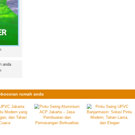
a
a
kebocoran rumah anda