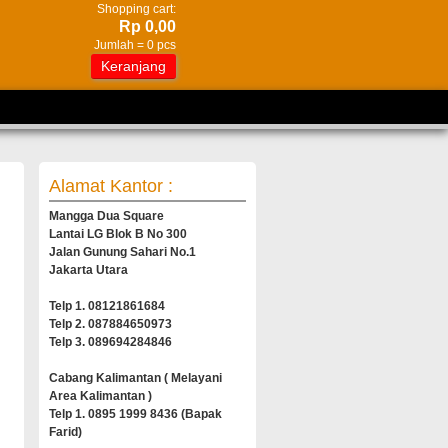
Shopping cart:
Rp 0,00
Jumlah =
0
pcs
Keranjang
Alamat Kantor :
Mangga Dua Square
Lantai LG Blok B No 300
Jalan Gunung Sahari No.1
Jakarta Utara
Telp 1. 08121861684
Telp 2. 087884650973
Telp 3. 089694284846
Cabang Kalimantan ( Melayani
Area Kalimantan )
Telp 1. 0895 1999 8436 (Bapak
Farid)