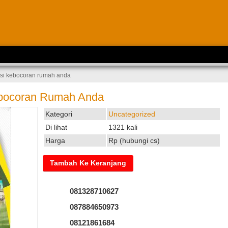
si kebocoran rumah anda
ebocoran Rumah Anda
Kategori
Uncategorized
Di lihat
1321 kali
Harga
Rp (hubungi cs)
081328710627
087884650973
08121861684