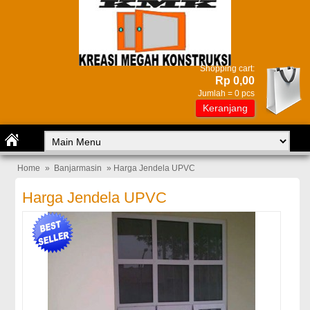
Shopping cart:
Rp 0,00
Jumlah =
0
pcs
Keranjang
Home
»
Banjarmasin
» Harga Jendela UPVC
Harga Jendela UPVC