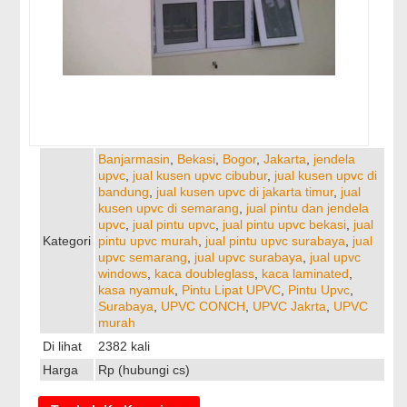
Banjarmasin
,
Bekasi
,
Bogor
,
Jakarta
,
jendela
upvc
,
jual kusen upvc cibubur
,
jual kusen upvc di
bandung
,
jual kusen upvc di jakarta timur
,
jual
kusen upvc di semarang
,
jual pintu dan jendela
upvc
,
jual pintu upvc
,
jual pintu upvc bekasi
,
jual
Kategori
pintu upvc murah
,
jual pintu upvc surabaya
,
jual
upvc semarang
,
jual upvc surabaya
,
jual upvc
windows
,
kaca doubleglass
,
kaca laminated
,
kasa nyamuk
,
Pintu Lipat UPVC
,
Pintu Upvc
,
Surabaya
,
UPVC CONCH
,
UPVC Jakrta
,
UPVC
murah
Di lihat
2382 kali
Harga
Rp (hubungi cs)