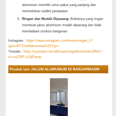
aluminium memiliki umur pakai yang panjang dan
memerlukan sedikit perawatan.
Ringan dan Mudah Dipasang:
Bobotnya yang ringan
membuat jalusi aluminium mudah dipasang dan tidak
membebani struktur bangunan.
Instagram :
https://www.instagram.com/kreasimegah_k?
igsh=MTZmeHdmemtweXZ5Yg==
Youtube :
https://youtube.com/@kreasimegahkonstruksi5841?
si=va2Z9P-zZ4jPanev
Produk lain JALUSI ALUMUNIUM DI BANJARMASIN