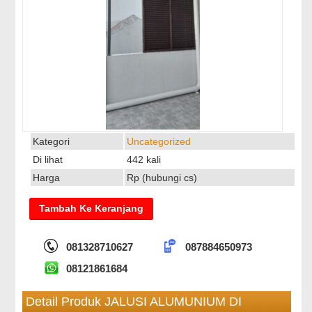
Kategori
Uncategorized
Di lihat
442 kali
Harga
Rp (hubungi cs)
081328710627
087884650973
08121861684
Detail Produk JALUSI ALUMUNIUM DI