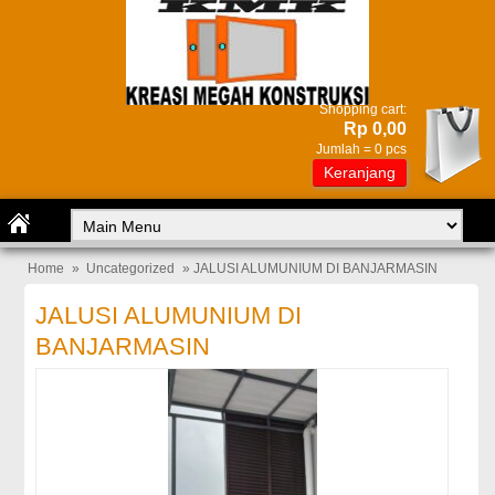
Shopping cart:
Rp 0,00
Jumlah =
0
pcs
Keranjang
Home
»
Uncategorized
» JALUSI ALUMUNIUM DI BANJARMASIN
JALUSI ALUMUNIUM DI
BANJARMASIN