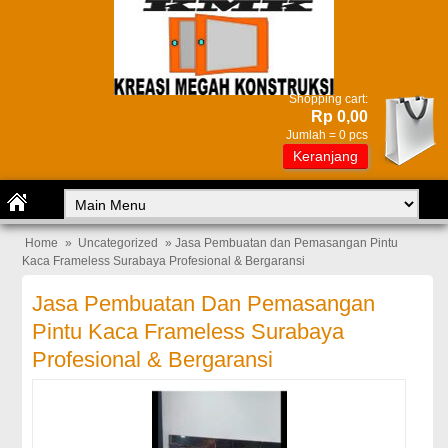
Shopping cart:
Rp 0,00
Jumlah =
0
pcs
Keranjang
Home
»
Uncategorized
» Jasa Pembuatan dan Pemasangan Pintu
Kaca Frameless Surabaya Profesional & Bergaransi
Jasa Pembuatan Dan Pemasangan
Pintu Kaca Frameless Surabaya
Profesional & Bergaransi