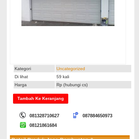
Kategori
Uncategorized
Di lihat
59 kali
Harga
Rp (hubungi cs)
081328710627
087884650973
08121861684